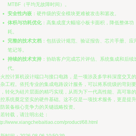
MTBF（平均无故障时间）。
安全性内嵌
：硬件级的安全模块更难被攻击和篡改。
体积与功耗优化
：高集成度大幅缩小板卡面积，降低整体功
耗。
完整的技术文档
：包括设计规范、验证报告、芯片手册、应
笔记等。
持续的技术支持
：协助客户完成芯片评估、系统集成和后续
代。
为火控计算机设计端口与接口电路，是一项涉及多学科深度交叉
复杂工程。依托专业的集成电路设计服务，可以将系统级的苛刻
求，转化为硅片层面的精巧实现，从而为下一代高性能、高可靠
火控系统奠定坚实的硬件基础。这不仅是一项技术服务，更是提
国防装备核心竞争力的关键战略投资。
如若转载，请注明出处：
tp://www.xiangchebaitiao.com/product/68.html
新时间：2026-08-06 10:50:39