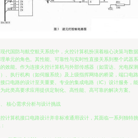
在现代国防与航空航天系统中，火控计算机扮演着核心决策与数
处理单元的角色。其性能、可靠性与实时性直接关系到整个武器
统的效能。作为连接火控计算机与外部传感器（如雷达、光电探
器）、执行机构（如伺服系统）及上级指挥网络的桥梁，端口电
与接口电路的设计至关重要。专业的集成电路（IC）设计服务，
够为此类高要求应用提供定制化、高性能、高可靠的解决方案。
一、 核心需求分析与设计挑战
火控计算机接口电路设计并非标准通用设计，其面临一系列独特
战：