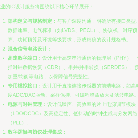
专业的IC设计服务将围绕以下核心环节展开：
架构定义与规格制定
：与客户深度沟通，明确所有接口类型
数据速率、电气标准（如LVDS、PECL）、协议栈、时序预
算、功耗预算及环境等级要求，形成精确的设计规格书。
混合信号电路设计
：
高速数字端口
：设计用于高速串行通信的物理层（PHY），
括时钟数据恢复（CDR）、串并/并串转换（SERDES）、
加重/均衡等电路，以保障信号完整性。
专用模拟接口
：设计用于直接连接传感器的前端电路，如高
度ADC/DAC驱动、采样保持、可编程增益放大及滤波电路
电源与时钟管理
：设计低噪声、高效率的片上电源调节模块
（LDO/DCDC）及高稳定性、低抖动的时钟生成与分发网络
（PLL）。
数字逻辑与协议处理集成
：